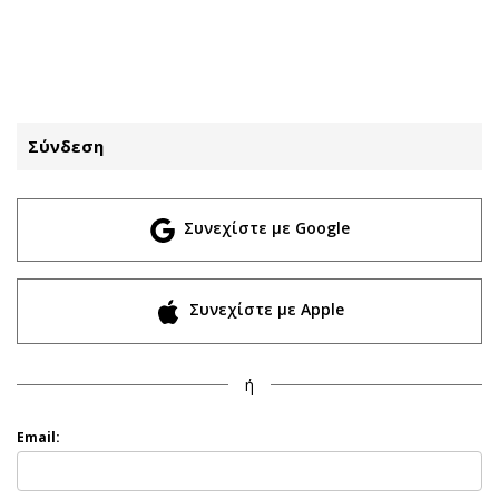
ΕΓΓΡΑΦΗ
ΕΙΣΟΔΟΣ
Σύνδεση
ΚΑΤΗΓΟΡΙΕΣ
ΣΥΝΔΕΣΗ
Συνεχίστε με Google
Κύπρος
Απόψεις
Παιδεία
Αρθρογραφία
Υγεία
The Hill
Συνεχίστε με Apple
Πολιτική
Υγεία
Βουλευτικές 2026
Αγγελίες
ή
Εκλογές 2024
Ενοικιάζονται
Προεδρικές 2023
Πωλούνται
Email:
Δημοσκοπήσεις
Ζητούν εργασία
Διπλωματία
Θέσεις εργασίας