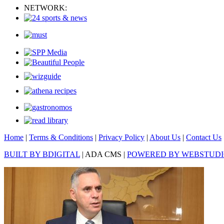
NETWORK:
Home
|
Terms & Conditions
|
Privacy Policy
|
About Us
|
Contact Us
BUILT BY BDIGITAL
| ADA CMS |
POWERED BY WEBSTUD