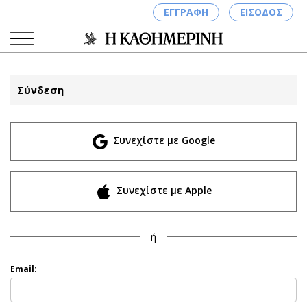
ΕΓΓΡΑΦΗ
ΕΙΣΟΔΟΣ
Σύνδεση
ΚΑΤΗΓΟΡΙΕΣ
ΣΥΝΔΕΣΗ
Συνεχίστε με Google
Κύπρος
Απόψεις
Παιδεία
Αρθρογραφία
Υγεία
The Hill
Συνεχίστε με Apple
Πολιτική
Υγεία
Βουλευτικές 2026
Αγγελίες
ή
Εκλογές 2024
Ενοικιάζονται
Προεδρικές 2023
Πωλούνται
Email:
Δημοσκοπήσεις
Ζητούν εργασία
Διπλωματία
Θέσεις εργασίας