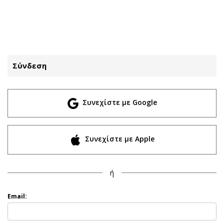
ΕΓΓΡΑΦΗ
ΕΙΣΟΔΟΣ
Σύνδεση
ΚΑΤΗΓΟΡΙΕΣ
ΣΥΝΔΕΣΗ
Συνεχίστε με Google
Κύπρος
Απόψεις
Παιδεία
Αρθρογραφία
Υγεία
The Hill
Συνεχίστε με Apple
Πολιτική
Υγεία
Βουλευτικές 2026
Αγγελίες
ή
Εκλογές 2024
Ενοικιάζονται
Προεδρικές 2023
Πωλούνται
Email:
Δημοσκοπήσεις
Ζητούν εργασία
Διπλωματία
Θέσεις εργασίας