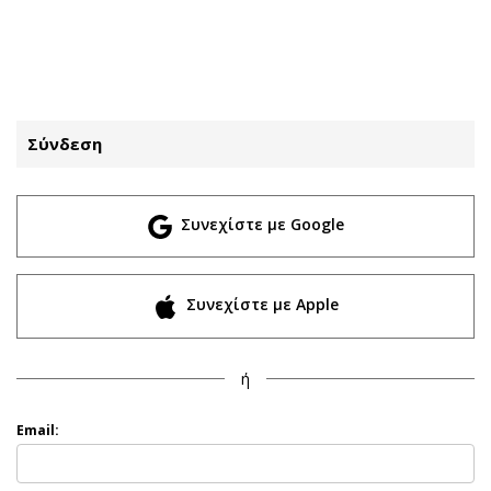
ΕΓΓΡΑΦΗ
ΕΙΣΟΔΟΣ
Σύνδεση
ΚΑΤΗΓΟΡΙΕΣ
ΣΥΝΔΕΣΗ
Συνεχίστε με Google
Κύπρος
Απόψεις
Παιδεία
Αρθρογραφία
Υγεία
The Hill
Συνεχίστε με Apple
Πολιτική
Υγεία
Βουλευτικές 2026
Αγγελίες
ή
Εκλογές 2024
Ενοικιάζονται
Προεδρικές 2023
Πωλούνται
Email:
Δημοσκοπήσεις
Ζητούν εργασία
Διπλωματία
Θέσεις εργασίας