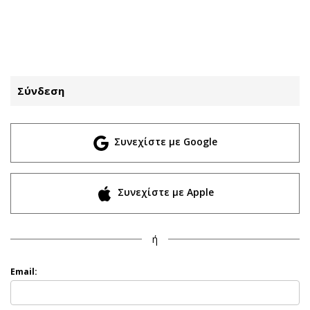
ΕΓΓΡΑΦΗ
ΕΙΣΟΔΟΣ
Σύνδεση
ΚΑΤΗΓΟΡΙΕΣ
ΣΥΝΔΕΣΗ
Συνεχίστε με Google
Κύπρος
Απόψεις
Παιδεία
Αρθρογραφία
Υγεία
The Hill
Συνεχίστε με Apple
Πολιτική
Υγεία
Βουλευτικές 2026
Αγγελίες
ή
Εκλογές 2024
Ενοικιάζονται
Προεδρικές 2023
Πωλούνται
Email:
Δημοσκοπήσεις
Ζητούν εργασία
Διπλωματία
Θέσεις εργασίας