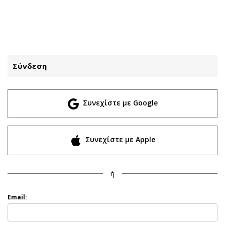
ΕΓΓΡΑΦΗ
ΕΙΣΟΔΟΣ
Σύνδεση
ΚΑΤΗΓΟΡΙΕΣ
ΣΥΝΔΕΣΗ
Συνεχίστε με Google
Κύπρος
Απόψεις
Παιδεία
Αρθρογραφία
Υγεία
The Hill
Συνεχίστε με Apple
Πολιτική
Υγεία
Βουλευτικές 2026
Αγγελίες
ή
Εκλογές 2024
Ενοικιάζονται
Προεδρικές 2023
Πωλούνται
Email:
Δημοσκοπήσεις
Ζητούν εργασία
Διπλωματία
Θέσεις εργασίας