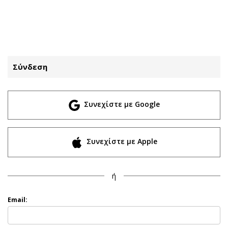
ΕΓΓΡΑΦΗ
ΕΙΣΟΔΟΣ
Σύνδεση
ΚΑΤΗΓΟΡΙΕΣ
ΣΥΝΔΕΣΗ
Συνεχίστε με Google
Κύπρος
Απόψεις
Παιδεία
Αρθρογραφία
Υγεία
The Hill
Συνεχίστε με Apple
Πολιτική
Υγεία
Βουλευτικές 2026
Αγγελίες
ή
Εκλογές 2024
Ενοικιάζονται
Προεδρικές 2023
Πωλούνται
Email:
Δημοσκοπήσεις
Ζητούν εργασία
Διπλωματία
Θέσεις εργασίας