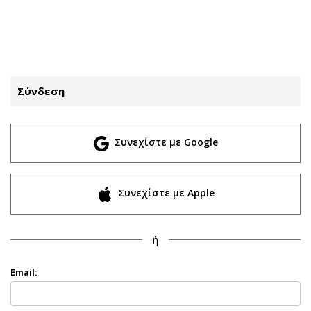
ΕΓΓΡΑΦΗ
ΕΙΣΟΔΟΣ
Σύνδεση
ΚΑΤΗΓΟΡΙΕΣ
ΣΥΝΔΕΣΗ
Συνεχίστε με Google
Κύπρος
Απόψεις
Παιδεία
Αρθρογραφία
Υγεία
The Hill
Συνεχίστε με Apple
Πολιτική
Υγεία
Βουλευτικές 2026
Αγγελίες
ή
Εκλογές 2024
Ενοικιάζονται
Προεδρικές 2023
Πωλούνται
Email:
Δημοσκοπήσεις
Ζητούν εργασία
Διπλωματία
Θέσεις εργασίας