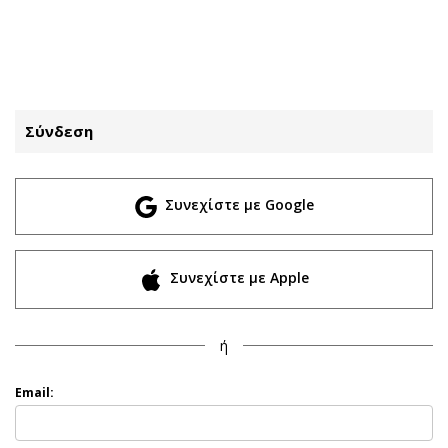
ΕΓΓΡΑΦΗ
ΕΙΣΟΔΟΣ
Σύνδεση
ΚΑΤΗΓΟΡΙΕΣ
ΣΥΝΔΕΣΗ
Συνεχίστε με Google
Κύπρος
Απόψεις
Παιδεία
Αρθρογραφία
Υγεία
The Hill
Συνεχίστε με Apple
Πολιτική
Υγεία
Βουλευτικές 2026
Αγγελίες
ή
Εκλογές 2024
Ενοικιάζονται
Προεδρικές 2023
Πωλούνται
Email:
Δημοσκοπήσεις
Ζητούν εργασία
Διπλωματία
Θέσεις εργασίας