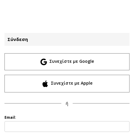
ΕΓΓΡΑΦΗ
ΕΙΣΟΔΟΣ
Σύνδεση
ΚΑΤΗΓΟΡΙΕΣ
ΣΥΝΔΕΣΗ
Συνεχίστε με Google
Κύπρος
Απόψεις
Παιδεία
Αρθρογραφία
Υγεία
The Hill
Συνεχίστε με Apple
Πολιτική
Υγεία
Βουλευτικές 2026
Αγγελίες
ή
Εκλογές 2024
Ενοικιάζονται
Προεδρικές 2023
Πωλούνται
Email:
Δημοσκοπήσεις
Ζητούν εργασία
Διπλωματία
Θέσεις εργασίας