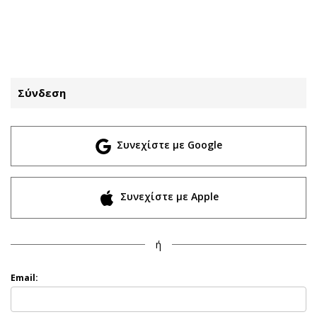
ΕΓΓΡΑΦΗ
ΕΙΣΟΔΟΣ
Σύνδεση
ΚΑΤΗΓΟΡΙΕΣ
ΣΥΝΔΕΣΗ
Συνεχίστε με Google
Κύπρος
Απόψεις
Παιδεία
Αρθρογραφία
Υγεία
The Hill
Συνεχίστε με Apple
Πολιτική
Υγεία
Βουλευτικές 2026
Αγγελίες
ή
Εκλογές 2024
Ενοικιάζονται
Προεδρικές 2023
Πωλούνται
Email:
Δημοσκοπήσεις
Ζητούν εργασία
Διπλωματία
Θέσεις εργασίας