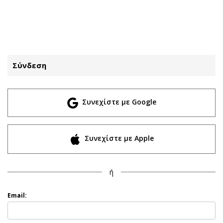
ΕΓΓΡΑΦΗ
ΕΙΣΟΔΟΣ
Σύνδεση
ΚΑΤΗΓΟΡΙΕΣ
ΣΥΝΔΕΣΗ
Συνεχίστε με Google
Κύπρος
Απόψεις
Παιδεία
Αρθρογραφία
Υγεία
The Hill
Συνεχίστε με Apple
Πολιτική
Υγεία
Βουλευτικές 2026
Αγγελίες
ή
Εκλογές 2024
Ενοικιάζονται
Προεδρικές 2023
Πωλούνται
Email:
Δημοσκοπήσεις
Ζητούν εργασία
Διπλωματία
Θέσεις εργασίας