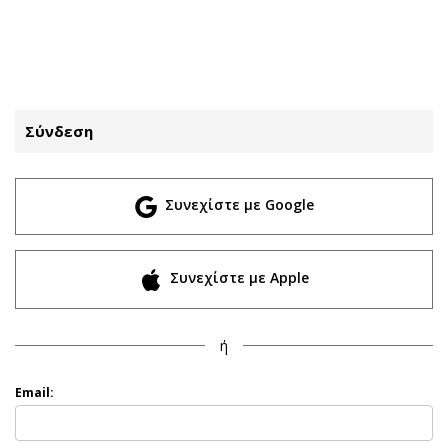
ΕΓΓΡΑΦΗ
ΕΙΣΟΔΟΣ
Σύνδεση
ΚΑΤΗΓΟΡΙΕΣ
ΣΥΝΔΕΣΗ
Συνεχίστε με Google
Κύπρος
Απόψεις
Παιδεία
Αρθρογραφία
Υγεία
The Hill
Συνεχίστε με Apple
Πολιτική
Υγεία
Βουλευτικές 2026
Αγγελίες
ή
Εκλογές 2024
Ενοικιάζονται
Προεδρικές 2023
Πωλούνται
Email:
Δημοσκοπήσεις
Ζητούν εργασία
Διπλωματία
Θέσεις εργασίας