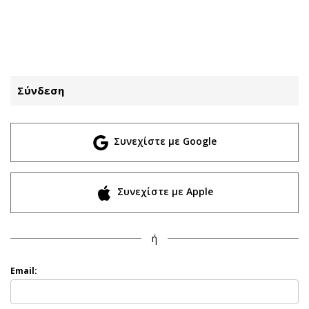
ΕΓΓΡΑΦΗ
ΕΙΣΟΔΟΣ
Σύνδεση
ΚΑΤΗΓΟΡΙΕΣ
ΣΥΝΔΕΣΗ
Συνεχίστε με Google
Κύπρος
Απόψεις
Παιδεία
Αρθρογραφία
Υγεία
The Hill
Συνεχίστε με Apple
Πολιτική
Υγεία
Βουλευτικές 2026
Αγγελίες
ή
Εκλογές 2024
Ενοικιάζονται
Προεδρικές 2023
Πωλούνται
Email:
Δημοσκοπήσεις
Ζητούν εργασία
Διπλωματία
Θέσεις εργασίας