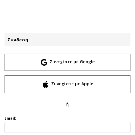
ΕΓΓΡΑΦΗ
ΕΙΣΟΔΟΣ
Σύνδεση
ΚΑΤΗΓΟΡΙΕΣ
ΣΥΝΔΕΣΗ
Συνεχίστε με Google
Κύπρος
Απόψεις
Παιδεία
Αρθρογραφία
Υγεία
The Hill
Συνεχίστε με Apple
Πολιτική
Υγεία
Βουλευτικές 2026
Αγγελίες
ή
Εκλογές 2024
Ενοικιάζονται
Προεδρικές 2023
Πωλούνται
Email:
Δημοσκοπήσεις
Ζητούν εργασία
Διπλωματία
Θέσεις εργασίας