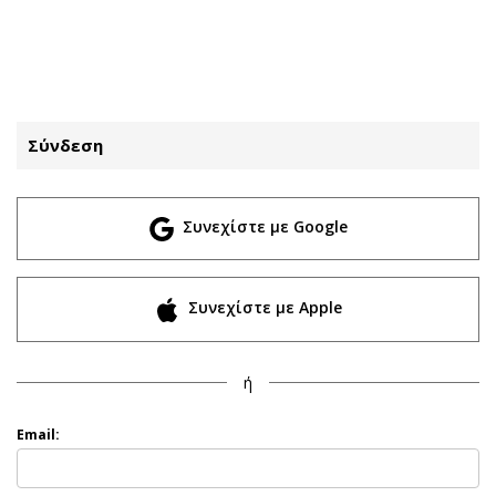
ΕΓΓΡΑΦΗ
ΕΙΣΟΔΟΣ
Σύνδεση
ΚΑΤΗΓΟΡΙΕΣ
ΣΥΝΔΕΣΗ
Συνεχίστε με Google
Κύπρος
Απόψεις
Παιδεία
Αρθρογραφία
Υγεία
The Hill
Συνεχίστε με Apple
Πολιτική
Υγεία
Βουλευτικές 2026
Αγγελίες
ή
Εκλογές 2024
Ενοικιάζονται
Προεδρικές 2023
Πωλούνται
Email:
Δημοσκοπήσεις
Ζητούν εργασία
Διπλωματία
Θέσεις εργασίας