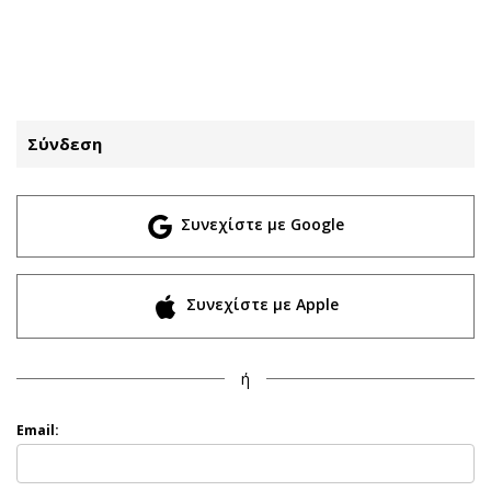
ΕΓΓΡΑΦΗ
ΕΙΣΟΔΟΣ
Σύνδεση
ΚΑΤΗΓΟΡΙΕΣ
ΣΥΝΔΕΣΗ
Συνεχίστε με Google
Κύπρος
Απόψεις
Παιδεία
Αρθρογραφία
Υγεία
The Hill
Συνεχίστε με Apple
Πολιτική
Υγεία
Βουλευτικές 2026
Αγγελίες
ή
Εκλογές 2024
Ενοικιάζονται
Προεδρικές 2023
Πωλούνται
Email:
Δημοσκοπήσεις
Ζητούν εργασία
Διπλωματία
Θέσεις εργασίας