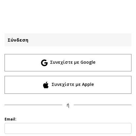
ΕΓΓΡΑΦΗ
ΕΙΣΟΔΟΣ
Σύνδεση
ΚΑΤΗΓΟΡΙΕΣ
ΣΥΝΔΕΣΗ
Συνεχίστε με Google
Κύπρος
Απόψεις
Παιδεία
Αρθρογραφία
Υγεία
The Hill
Συνεχίστε με Apple
Πολιτική
Υγεία
Βουλευτικές 2026
Αγγελίες
ή
Εκλογές 2024
Ενοικιάζονται
Προεδρικές 2023
Πωλούνται
Email:
Δημοσκοπήσεις
Ζητούν εργασία
Διπλωματία
Θέσεις εργασίας