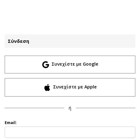
ΕΓΓΡΑΦΗ
ΕΙΣΟΔΟΣ
Σύνδεση
ΚΑΤΗΓΟΡΙΕΣ
ΣΥΝΔΕΣΗ
Συνεχίστε με Google
Κύπρος
Απόψεις
Παιδεία
Αρθρογραφία
Υγεία
The Hill
Συνεχίστε με Apple
Πολιτική
Υγεία
Βουλευτικές 2026
Αγγελίες
ή
Εκλογές 2024
Ενοικιάζονται
Προεδρικές 2023
Πωλούνται
Email:
Δημοσκοπήσεις
Ζητούν εργασία
Διπλωματία
Θέσεις εργασίας