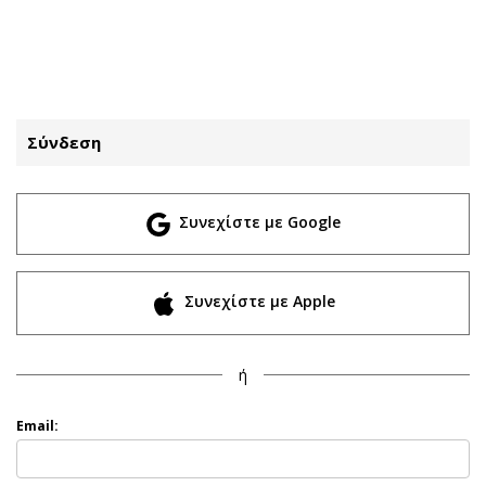
ΕΓΓΡΑΦΗ
ΕΙΣΟΔΟΣ
Σύνδεση
ΚΑΤΗΓΟΡΙΕΣ
ΣΥΝΔΕΣΗ
Συνεχίστε με Google
Κύπρος
Απόψεις
Παιδεία
Αρθρογραφία
Υγεία
The Hill
Συνεχίστε με Apple
Πολιτική
Υγεία
Βουλευτικές 2026
Αγγελίες
ή
Εκλογές 2024
Ενοικιάζονται
Προεδρικές 2023
Πωλούνται
Email:
Δημοσκοπήσεις
Ζητούν εργασία
Διπλωματία
Θέσεις εργασίας