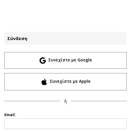
ΕΓΓΡΑΦΗ
ΕΙΣΟΔΟΣ
Σύνδεση
ΚΑΤΗΓΟΡΙΕΣ
ΣΥΝΔΕΣΗ
Συνεχίστε με Google
Κύπρος
Απόψεις
Παιδεία
Αρθρογραφία
Υγεία
The Hill
Συνεχίστε με Apple
Πολιτική
Υγεία
Βουλευτικές 2026
Αγγελίες
ή
Εκλογές 2024
Ενοικιάζονται
Προεδρικές 2023
Πωλούνται
Email:
Δημοσκοπήσεις
Ζητούν εργασία
Διπλωματία
Θέσεις εργασίας