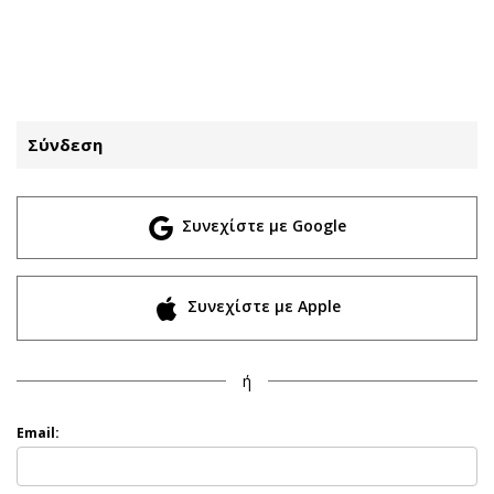
ΕΓΓΡΑΦΗ
ΕΙΣΟΔΟΣ
Σύνδεση
ΚΑΤΗΓΟΡΙΕΣ
ΣΥΝΔΕΣΗ
Συνεχίστε με Google
Κύπρος
Απόψεις
Παιδεία
Αρθρογραφία
Υγεία
The Hill
Συνεχίστε με Apple
Πολιτική
Υγεία
Βουλευτικές 2026
Αγγελίες
ή
Εκλογές 2024
Ενοικιάζονται
Προεδρικές 2023
Πωλούνται
Email:
Δημοσκοπήσεις
Ζητούν εργασία
Διπλωματία
Θέσεις εργασίας