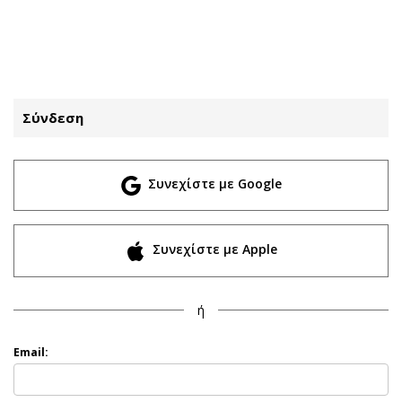
ΕΓΓΡΑΦΗ
ΕΙΣΟΔΟΣ
Σύνδεση
ΚΑΤΗΓΟΡΙΕΣ
ΣΥΝΔΕΣΗ
Συνεχίστε με Google
Κύπρος
Απόψεις
Παιδεία
Αρθρογραφία
Υγεία
The Hill
Συνεχίστε με Apple
Πολιτική
Υγεία
Βουλευτικές 2026
Αγγελίες
ή
Εκλογές 2024
Ενοικιάζονται
Προεδρικές 2023
Πωλούνται
Email:
Δημοσκοπήσεις
Ζητούν εργασία
Διπλωματία
Θέσεις εργασίας