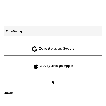
ΕΓΓΡΑΦΗ
ΕΙΣΟΔΟΣ
Σύνδεση
ΚΑΤΗΓΟΡΙΕΣ
ΣΥΝΔΕΣΗ
Συνεχίστε με Google
Κύπρος
Απόψεις
Παιδεία
Αρθρογραφία
Υγεία
The Hill
Συνεχίστε με Apple
Πολιτική
Υγεία
Βουλευτικές 2026
Αγγελίες
ή
Εκλογές 2024
Ενοικιάζονται
Προεδρικές 2023
Πωλούνται
Email:
Δημοσκοπήσεις
Ζητούν εργασία
Διπλωματία
Θέσεις εργασίας