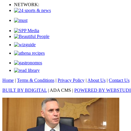
NETWORK:
Home
|
Terms & Conditions
|
Privacy Policy
|
About Us
|
Contact Us
BUILT BY BDIGITAL
| ADA CMS |
POWERED BY WEBSTUD