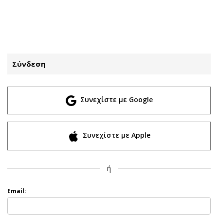
ΕΓΓΡΑΦΗ
ΕΙΣΟΔΟΣ
Σύνδεση
ΚΑΤΗΓΟΡΙΕΣ
ΣΥΝΔΕΣΗ
Συνεχίστε με Google
Κύπρος
Απόψεις
Παιδεία
Αρθρογραφία
Υγεία
The Hill
Συνεχίστε με Apple
Πολιτική
Υγεία
Βουλευτικές 2026
Αγγελίες
ή
Εκλογές 2024
Ενοικιάζονται
Προεδρικές 2023
Πωλούνται
Email:
Δημοσκοπήσεις
Ζητούν εργασία
Διπλωματία
Θέσεις εργασίας