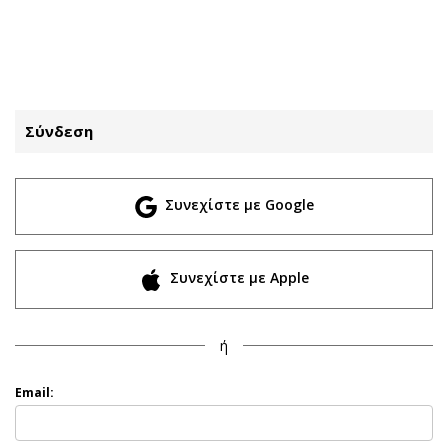
ΕΓΓΡΑΦΗ
ΕΙΣΟΔΟΣ
Σύνδεση
ΚΑΤΗΓΟΡΙΕΣ
ΣΥΝΔΕΣΗ
Συνεχίστε με Google
Κύπρος
Απόψεις
Παιδεία
Αρθρογραφία
Υγεία
The Hill
Συνεχίστε με Apple
Πολιτική
Υγεία
Βουλευτικές 2026
Αγγελίες
ή
Εκλογές 2024
Ενοικιάζονται
Προεδρικές 2023
Πωλούνται
Email:
Δημοσκοπήσεις
Ζητούν εργασία
Διπλωματία
Θέσεις εργασίας