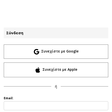
ΕΓΓΡΑΦΗ
ΕΙΣΟΔΟΣ
Σύνδεση
ΚΑΤΗΓΟΡΙΕΣ
ΣΥΝΔΕΣΗ
Συνεχίστε με Google
Κύπρος
Απόψεις
Παιδεία
Αρθρογραφία
Υγεία
The Hill
Συνεχίστε με Apple
Πολιτική
Υγεία
Βουλευτικές 2026
Αγγελίες
ή
Εκλογές 2024
Ενοικιάζονται
Προεδρικές 2023
Πωλούνται
Email:
Δημοσκοπήσεις
Ζητούν εργασία
Διπλωματία
Θέσεις εργασίας