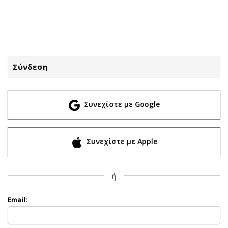
ΕΓΓΡΑΦΗ
ΕΙΣΟΔΟΣ
Σύνδεση
ΚΑΤΗΓΟΡΙΕΣ
ΣΥΝΔΕΣΗ
Συνεχίστε με Google
Κύπρος
Απόψεις
Παιδεία
Αρθρογραφία
Υγεία
The Hill
Συνεχίστε με Apple
Πολιτική
Υγεία
Βουλευτικές 2026
Αγγελίες
ή
Εκλογές 2024
Ενοικιάζονται
Προεδρικές 2023
Πωλούνται
Email:
Δημοσκοπήσεις
Ζητούν εργασία
Διπλωματία
Θέσεις εργασίας