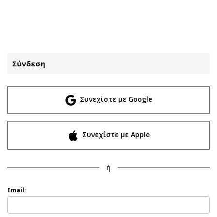
ΕΓΓΡΑΦΗ
ΕΙΣΟΔΟΣ
Σύνδεση
ΚΑΤΗΓΟΡΙΕΣ
ΣΥΝΔΕΣΗ
Συνεχίστε με Google
Κύπρος
Απόψεις
Παιδεία
Αρθρογραφία
Υγεία
The Hill
Συνεχίστε με Apple
Πολιτική
Υγεία
Βουλευτικές 2026
Αγγελίες
ή
Εκλογές 2024
Ενοικιάζονται
Προεδρικές 2023
Πωλούνται
Email:
Δημοσκοπήσεις
Ζητούν εργασία
Διπλωματία
Θέσεις εργασίας