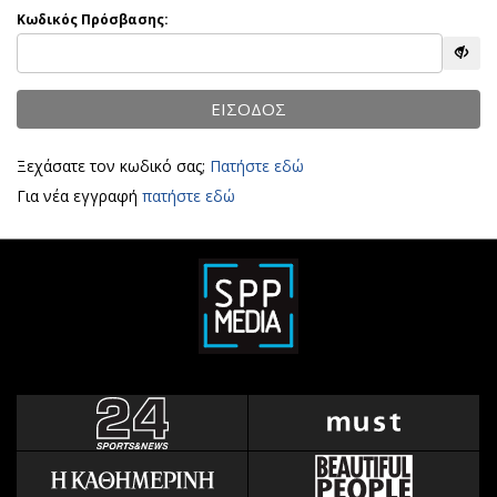
Αθλητισμός
Κωδικός Πρόσβασης:
Geek
Κύπρος
Νέα
Ελλάδα
Κινητά-tablets
ΕΙΣΟΔΟΣ
Διεθνή
Social
Κληρώσεις Allwyn
Αυτοκίνηση
Ξεχάσατε τον κωδικό σας;
Πατήστε εδώ
Οικονομική
Αφιερώματα
Για νέα εγγραφή
πατήστε εδώ
Οικονομία
Πολιτική
Real Estate
Οικονομία
Επιχειρήσεις
Γενικά
Αγορές
Αναδρομές
Money Review
Πρόσωπα
AstroBank Properties
Περιβάλλον
Trends
Good Life
Ενέργεια
Γυναίκα
Ναυτιλία
Showbiz