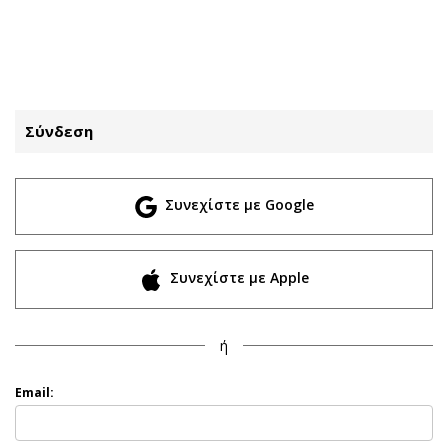
ΕΓΓΡΑΦΗ
ΕΙΣΟΔΟΣ
Σύνδεση
ΚΑΤΗΓΟΡΙΕΣ
ΣΥΝΔΕΣΗ
Συνεχίστε με Google
Κύπρος
Απόψεις
Παιδεία
Αρθρογραφία
Υγεία
The Hill
Συνεχίστε με Apple
Πολιτική
Υγεία
Βουλευτικές 2026
Αγγελίες
ή
Εκλογές 2024
Ενοικιάζονται
Προεδρικές 2023
Πωλούνται
Email:
Δημοσκοπήσεις
Ζητούν εργασία
Διπλωματία
Θέσεις εργασίας