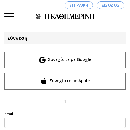
ΕΓΓΡΑΦΗ
ΕΙΣΟΔΟΣ
Σύνδεση
ΚΑΤΗΓΟΡΙΕΣ
ΣΥΝΔΕΣΗ
Συνεχίστε με Google
Κύπρος
Απόψεις
Παιδεία
Αρθρογραφία
Υγεία
The Hill
Συνεχίστε με Apple
Πολιτική
Υγεία
Βουλευτικές 2026
Αγγελίες
ή
Εκλογές 2024
Ενοικιάζονται
Προεδρικές 2023
Πωλούνται
Email:
Δημοσκοπήσεις
Ζητούν εργασία
Διπλωματία
Θέσεις εργασίας