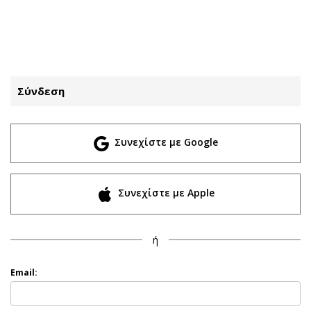
ΕΓΓΡΑΦΗ
ΕΙΣΟΔΟΣ
Σύνδεση
ΚΑΤΗΓΟΡΙΕΣ
ΣΥΝΔΕΣΗ
Συνεχίστε με Google
Κύπρος
Απόψεις
Παιδεία
Αρθρογραφία
Υγεία
The Hill
Συνεχίστε με Apple
Πολιτική
Υγεία
Βουλευτικές 2026
Αγγελίες
ή
Εκλογές 2024
Ενοικιάζονται
Προεδρικές 2023
Πωλούνται
Email:
Δημοσκοπήσεις
Ζητούν εργασία
Διπλωματία
Θέσεις εργασίας