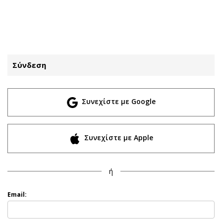
ΕΓΓΡΑΦΗ
ΕΙΣΟΔΟΣ
Σύνδεση
ΚΑΤΗΓΟΡΙΕΣ
ΣΥΝΔΕΣΗ
Συνεχίστε με Google
Κύπρος
Απόψεις
Παιδεία
Αρθρογραφία
Υγεία
The Hill
Συνεχίστε με Apple
Πολιτική
Υγεία
Βουλευτικές 2026
Αγγελίες
ή
Εκλογές 2024
Ενοικιάζονται
Προεδρικές 2023
Πωλούνται
Email:
Δημοσκοπήσεις
Ζητούν εργασία
Διπλωματία
Θέσεις εργασίας