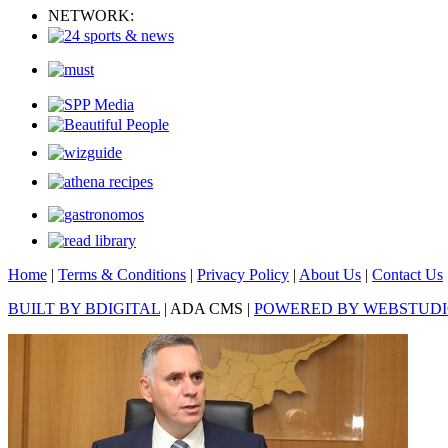
NETWORK:
Home
|
Terms & Conditions
|
Privacy Policy
|
About Us
|
Contact Us
BUILT BY BDIGITAL
| ADA CMS |
POWERED BY WEBSTUD