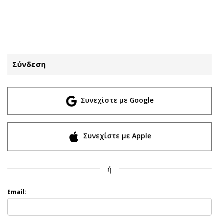
ΕΓΓΡΑΦΗ
ΕΙΣΟΔΟΣ
Σύνδεση
ΚΑΤΗΓΟΡΙΕΣ
ΣΥΝΔΕΣΗ
Συνεχίστε με Google
Κύπρος
Απόψεις
Παιδεία
Αρθρογραφία
Υγεία
The Hill
Συνεχίστε με Apple
Πολιτική
Υγεία
Βουλευτικές 2026
Αγγελίες
ή
Εκλογές 2024
Ενοικιάζονται
Προεδρικές 2023
Πωλούνται
Email:
Δημοσκοπήσεις
Ζητούν εργασία
Διπλωματία
Θέσεις εργασίας