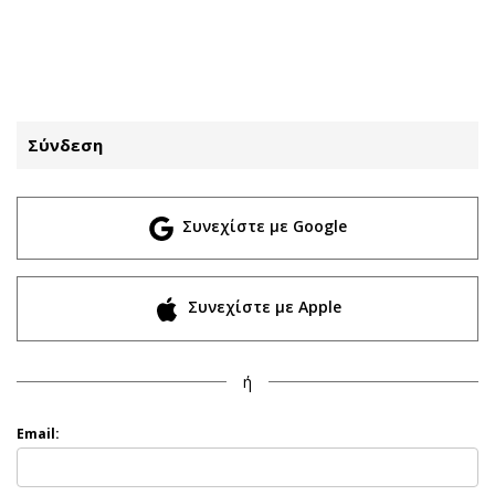
ΕΓΓΡΑΦΗ
ΕΙΣΟΔΟΣ
Σύνδεση
ΚΑΤΗΓΟΡΙΕΣ
ΣΥΝΔΕΣΗ
Συνεχίστε με Google
Κύπρος
Απόψεις
Παιδεία
Αρθρογραφία
Υγεία
The Hill
Συνεχίστε με Apple
Πολιτική
Υγεία
Βουλευτικές 2026
Αγγελίες
ή
Εκλογές 2024
Ενοικιάζονται
Προεδρικές 2023
Πωλούνται
Email:
Δημοσκοπήσεις
Ζητούν εργασία
Διπλωματία
Θέσεις εργασίας