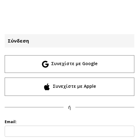
ΕΓΓΡΑΦΗ
ΕΙΣΟΔΟΣ
Σύνδεση
ΚΑΤΗΓΟΡΙΕΣ
ΣΥΝΔΕΣΗ
Συνεχίστε με Google
Κύπρος
Απόψεις
Παιδεία
Αρθρογραφία
Υγεία
The Hill
Συνεχίστε με Apple
Πολιτική
Υγεία
Βουλευτικές 2026
Αγγελίες
ή
Εκλογές 2024
Ενοικιάζονται
Προεδρικές 2023
Πωλούνται
Email:
Δημοσκοπήσεις
Ζητούν εργασία
Διπλωματία
Θέσεις εργασίας