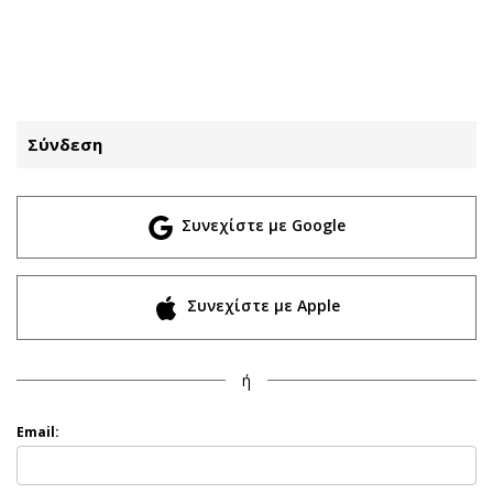
ΕΓΓΡΑΦΗ
ΕΙΣΟΔΟΣ
Σύνδεση
ΚΑΤΗΓΟΡΙΕΣ
ΣΥΝΔΕΣΗ
Συνεχίστε με Google
Κύπρος
Απόψεις
Παιδεία
Αρθρογραφία
Υγεία
The Hill
Συνεχίστε με Apple
Πολιτική
Υγεία
Βουλευτικές 2026
Αγγελίες
ή
Εκλογές 2024
Ενοικιάζονται
Προεδρικές 2023
Πωλούνται
Email:
Δημοσκοπήσεις
Ζητούν εργασία
Διπλωματία
Θέσεις εργασίας