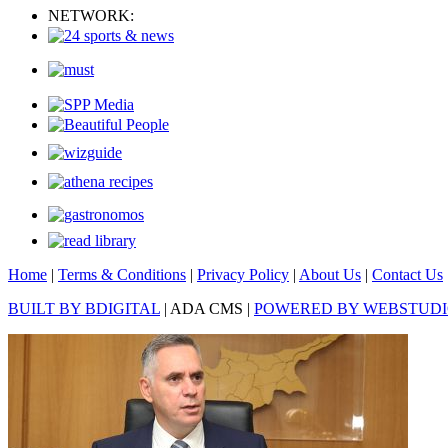
NETWORK:
Home
|
Terms & Conditions
|
Privacy Policy
|
About Us
|
Contact Us
BUILT BY BDIGITAL
| ADA CMS |
POWERED BY WEBSTUD