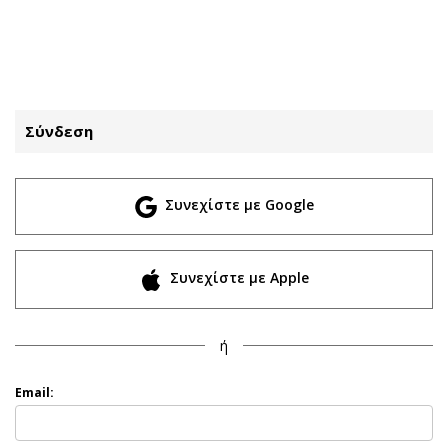
ΕΓΓΡΑΦΗ
ΕΙΣΟΔΟΣ
Σύνδεση
ΚΑΤΗΓΟΡΙΕΣ
ΣΥΝΔΕΣΗ
Συνεχίστε με Google
Κύπρος
Απόψεις
Παιδεία
Αρθρογραφία
Υγεία
The Hill
Συνεχίστε με Apple
Πολιτική
Υγεία
Βουλευτικές 2026
Αγγελίες
ή
Εκλογές 2024
Ενοικιάζονται
Προεδρικές 2023
Πωλούνται
Email:
Δημοσκοπήσεις
Ζητούν εργασία
Διπλωματία
Θέσεις εργασίας