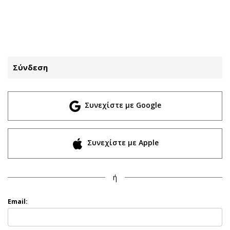
ΕΓΓΡΑΦΗ
ΕΙΣΟΔΟΣ
Σύνδεση
ΚΑΤΗΓΟΡΙΕΣ
ΣΥΝΔΕΣΗ
Συνεχίστε με Google
Κύπρος
Απόψεις
Παιδεία
Αρθρογραφία
Υγεία
The Hill
Συνεχίστε με Apple
Πολιτική
Υγεία
Βουλευτικές 2026
Αγγελίες
ή
Εκλογές 2024
Ενοικιάζονται
Προεδρικές 2023
Πωλούνται
Email:
Δημοσκοπήσεις
Ζητούν εργασία
Διπλωματία
Θέσεις εργασίας