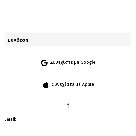
ΕΓΓΡΑΦΗ
ΕΙΣΟΔΟΣ
Σύνδεση
ΚΑΤΗΓΟΡΙΕΣ
ΣΥΝΔΕΣΗ
Συνεχίστε με Google
Κύπρος
Απόψεις
Παιδεία
Αρθρογραφία
Υγεία
The Hill
Συνεχίστε με Apple
Πολιτική
Υγεία
Βουλευτικές 2026
Αγγελίες
ή
Εκλογές 2024
Ενοικιάζονται
Προεδρικές 2023
Πωλούνται
Email:
Δημοσκοπήσεις
Ζητούν εργασία
Διπλωματία
Θέσεις εργασίας