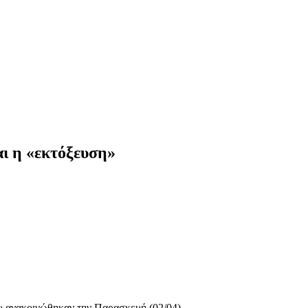
ι η «εκτόξευση»
υ ανακοινώθηκαν την Παρασκευή (02/04).