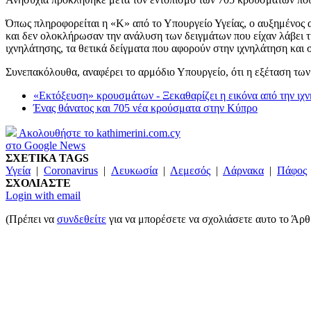
Όπως πληροφορείται η «Κ» από το Υπουργείο Υγείας, ο αυξημένος α
και δεν ολοκλήρωσαν την ανάλυση των δειγμάτων που είχαν λάβει τη
ιχνηλάτησης, τα θετικά δείγματα που αφορούν στην ιχνηλάτηση και
Συνεπακόλουθα, αναφέρει το αρμόδιο Υπουργείο, ότι η εξέταση των 
«Εκτόξευση» κρουσμάτων - Ξεκαθαρίζει η εικόνα από την ιχ
Ένας θάνατος και 705 νέα κρούσματα στην Κύπρο
Ακολουθήστε το kathimerini.com.cy
στο Google News
ΣΧΕΤΙΚΑ TAGS
Υγεία
|
Coronavirus
|
Λευκωσία
|
Λεμεσός
|
Λάρνακα
|
Πάφος
ΣΧΟΛΙΑΣΤΕ
Login with email
(Πρέπει να
συνδεθείτε
για να μπορέσετε να σχολιάσετε αυτο το Άρθ