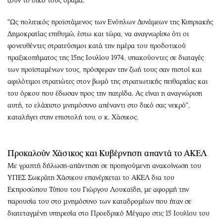
ζουν το δικό τους δράμα.
"Ως πολιτικός προϊστάμενος των Ενόπλων Δυνάμεων της Κυπριακής
Δημοκρατίας επιθυμώ, έστω και τώρα, να αναγνωρίσω ότι οι
φονευθέντες στρατεύσιμοι κατά την ημέρα του προδοτικού
πραξικοπήματος της 15ης Ιουλίου 1974, υπακούοντες σε διαταγές
των προϊσταμένων τους, πρόσφεραν την ζωή τους σαν πιστοί και
αφιλότιμοι στρατιώτες στον βωμό της στρατιωτικής πειθαρχίας και
του όρκου που έδωσαν προς την πατρίδα. Ας είναι η αναγνώριση
αυτή, το ελάχιστο μνημόσυνο απέναντι στο δικό σας νεκρό",
καταλήγει στην επιστολή του, ο κ. Χάσικος.
Προκαλούν Χάσικος και Κυβέρνηση απαντά το ΑΚΕΛ
Με γραπτή δήλωση-απάντηση σε προηγούμενη ανακοίνωση του
ΥΠΕΣ Σωκράτη Χάσικου επανέρχεται το ΑΚΕΛ δια του
Εκπροσώπου Τύπου του Γιώργου Λουκαϊδη, με αφορμή την
παρουσία του στο μνημόσυνο των καταδρομέων που ήταν σε
διατεταγμένη υπηρεσία στο Προεδρικό Μέγαρο στις 15 Ιουλίου του