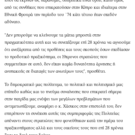
ίδιοι θα έκριναν ως παράνομες, θεωρητικά είναι ορθή, κάτω όμως
από τις συνθήκες που επικρατούσαν στην Κύπρο και ιδιαίτερα στην
Εθνική Φρουρά την περίοδο του `74 κάτι τέτοιο ήταν σχεδόν
αδύνατο.
"Δεν μπορούμε να κλείνουμε τα μάτια μπροστά στην
πραγματικότητα αυτή και να συνεχίζουμε επί 28 χρόνια να αγνοούμε
ότι ανεξάρτητα από τις προθέσεις και τους σκοπούς όσων σχεδίασαν
το προδοτικό πραξικόπημα, οι 19χρονοι στρατιώτες που
συμμετείχαν σε αυτό, δεν είχαν καμία δυνατότητα άρνησης ή
ανυπακοής σε διαταγές των ανωτέρων τους", προσθέτει.
Το δημοκρατικό μας πολίτευμα, το πολιτικό και πολιτισμικό μας
επίπεδο καθώς και το πνεύμα συναίνεσης που επικρατεί σήμερα
στην πατρίδα μας ενόψει των μεγάλων προβλημάτων που
αντιμετωπίζουμε, αναφέρει ο κ. Χάσικος στην επιστολή του, δεν
επιτρέπουν τη συνέχιση αυτής της συμπεριφοράς της Πολιτείας
απέναντι στους στρατιώτες που φονεύθηκαν κατά την ημέρα του
πραξικοπήματος αλλά και τους οικείους τους που επί 28 χρόνια