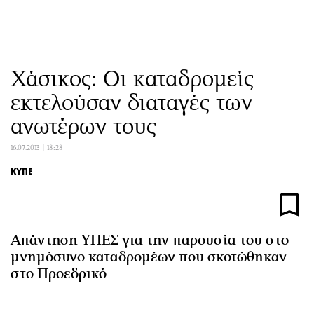
ΕΓΓΡΑΦΗ
ΕΙΣΟΔΟΣ
Χάσικος: Οι καταδρομείς
εκτελούσαν διαταγές των
ΚΑΤΗΓΟΡΙΕΣ
ΣΥΝΔΕΣΗ
ανωτέρων τους
Κύπρος
Απόψεις
16.07.2013 | 18:28
Παιδεία
Αρθρογραφία
ΚΥΠΕ
Υγεία
The Hill
Πολιτική
Υγεία
Βουλευτικές 2026
Αγγελίες
Απάντηση ΥΠΕΣ για την παρουσία του στο
Εκλογές 2024
Ενοικιάζονται
μνημόσυνο καταδρομέων που σκοτώθηκαν
Προεδρικές 2023
Πωλούνται
στο Προεδρικό
Δημοσκοπήσεις
Ζητούν εργασία
Διπλωματία
Θέσεις εργασίας