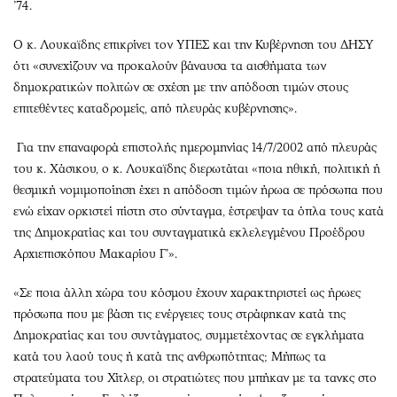
’74.
Ο κ. Λουκαϊδης επικρίνει τον ΥΠΕΣ και την Κυβέρνηση του ΔΗΣΥ
ότι «συνεχίζουν να προκαλούν βάναυσα τα αισθήματα των
δημοκρατικών πολιτών σε σχέση με την απόδοση τιμών στους
επιτεθέντες καταδρομείς, από πλευράς κυβέρνησης».
Για την επαναφορά επιστολής ημερομηνίας 14/7/2002 από πλευράς
του κ. Χάσικου, ο κ. Λουκαϊδης διερωτάται «ποια ηθική, πολιτική ή
θεσμική νομιμοποίηση έχει η απόδοση τιμών ήρωα σε πρόσωπα που
ενώ είχαν ορκιστεί πίστη στο σύνταγμα, έστρεψαν τα όπλα τους κατά
της Δημοκρατίας και του συνταγματικά εκλελεγμένου Προέδρου
Αρχιεπισκόπου Μακαρίου Γ’».
«Σε ποια άλλη χώρα του κόσμου έχουν χαρακτηριστεί ως ήρωες
πρόσωπα που με βάση τις ενέργειες τους στράφηκαν κατά της
Δημοκρατίας και του συντάγματος, συμμετέχοντας σε εγκλήματα
κατά του λαού τους ή κατά της ανθρωπότητας; Μήπως τα
στρατεύματα του Χίτλερ, οι στρατιώτες που μπήκαν με τα τανκς στο