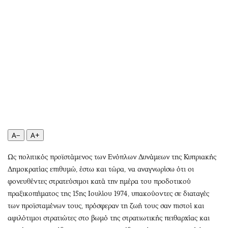
Αθλητισμός
Geek
Κύπρος
Νέα
Ελλάδα
Κινητά-tablets
Διεθνή
Social
Κληρώσεις Allwyn
Αυτοκίνηση
Οικονομική
Αφιερώματα
Οικονομία
Πολιτική
Real Estate
Οικονομία
Επιχειρήσεις
Γενικά
A−
A+
Αγορές
Αναδρομές
Money Review
Πρόσωπα
Ως πολιτικός προϊστάμενος των Ενόπλων Δυνάμεων της Κυπριακής
Δημοκρατίας επιθυμώ, έστω και τώρα, να αναγνωρίσω ότι οι
AstroBank Properties
Περιβάλλον
φονευθέντες στρατεύσιμοι κατά την ημέρα του προδοτικού
Trends
Good Life
πραξικοπήματος της 15ης Ιουλίου 1974, υπακούοντες σε διαταγές
Ενέργεια
Γυναίκα
των προϊσταμένων τους, πρόσφεραν τη ζωή τους σαν πιστοί και
Ναυτιλία
Showbiz
αφιλότιμοι στρατιώτες στο βωμό της στρατιωτικής πειθαρχίας και