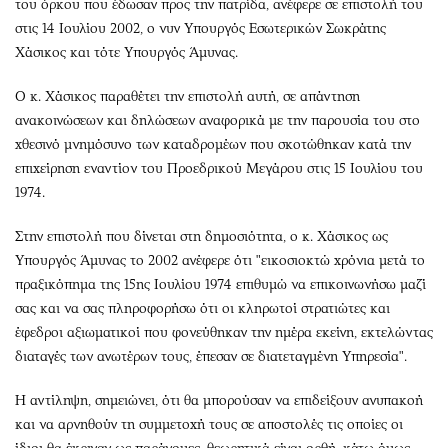
Περιβάλλον
του όρκου που έδωσαν προς την πατρίδα, ανέφερε σε επιστολή του
Ταξίδια
στις 14 Ιουλίου 2002, ο νυν Υπουργός Εσωτερικών Σωκράτης
Ελλάδα
Συνταγές
Χάσικος και τότε Υπουργός Άμυνας.
Κόσμος
Έξοδος
Παράξενα
Media
Ο κ. Χάσικος παραθέτει την επιστολή αυτή, σε απάντηση
Πολιτισμός
ανακοινώσεων και δηλώσεων αναφορικά με την παρουσία του στο
Εκπομπές
χθεσινό μνημόσυνο των καταδρομέων που σκοτώθηκαν κατά την
Σινεμά
Wine routes
επιχείρηση εναντίον του Προεδρικού Μεγάρου στις 15 Ιουλίου του
Θέατρο-Χορός
Podcasts
1974.
Μουσική
Uncut
Στην επιστολή που δίνεται στη δημοσιότητα, ο κ. Χάσικος ως
Εικαστικά
Προσφορές
Υπουργός Άμυνας το 2002 ανέφερε ότι "εικοσιοκτώ χρόνια μετά το
Βιβλίο
Προσωπικότητες στην ''Κ''
πραξικόπημα της 15ης Ιουλίου 1974 επιθυμώ να επικοινωνήσω μαζί
Χειρόγραφα
Επιστολές
σας και να σας πληροφορήσω ότι οι κληρωτοί στρατιώτες και
έφεδροι αξιωματικοί που φονεύθηκαν την ημέρα εκείνη, εκτελώντας
διαταγές των ανωτέρων τους, έπεσαν σε διατεταγμένη Υπηρεσία".
Η αντίληψη, σημειώνει, ότι θα μπορούσαν να επιδείξουν ανυπακοή
και να αρνηθούν τη συμμετοχή τους σε αποστολές τις οποίες οι