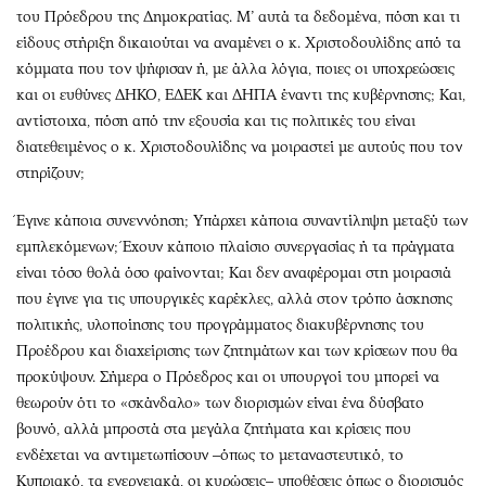
Περιβάλλον
Ταξίδια
του Πρόεδρου της Δημοκρατίας. Μ’ αυτά τα δεδομένα, πόση και τι
Ελλάδα
Συνταγές
είδους στήριξη δικαιούται να αναμένει ο κ. Χριστοδουλίδης από τα
Κόσμος
Έξοδος
κόμματα που τον ψήφισαν ή, με άλλα λόγια, ποιες οι υποχρεώσεις
και οι ευθύνες ΔΗΚΟ, ΕΔΕΚ και ΔΗΠΑ έναντι της κυβέρνησης; Και,
Παράξενα
Media
αντίστοιχα, πόση από την εξουσία και τις πολιτικές του είναι
Πολιτισμός
Εκπομπές
διατεθειμένος ο κ. Χριστοδουλίδης να μοιραστεί με αυτούς που τον
Σινεμά
Wine routes
στηρίζουν;
Θέατρο-Χορός
Podcasts
Έγινε κάποια συνεννόηση; Υπάρχει κάποια συναντίληψη μεταξύ των
Μουσική
Uncut
εμπλεκόμενων; Έχουν κάποιο πλαίσιο συνεργασίας ή τα πράγματα
Εικαστικά
Προσφορές
είναι τόσο θολά όσο φαίνονται; Και δεν αναφέρομαι στη μοιρασιά
Βιβλίο
Προσωπικότητες στην ''Κ''
που έγινε για τις υπουργικές καρέκλες, αλλά στον τρόπο άσκησης
Χειρόγραφα
Επιστολές
πολιτικής, υλοποίησης του προγράμματος διακυβέρνησης του
Προέδρου και διαχείρισης των ζητημάτων και των κρίσεων που θα
προκύψουν. Σήμερα ο Πρόεδρος και οι υπουργοί του μπορεί να
θεωρούν ότι το «σκάνδαλο» των διορισμών είναι ένα δύσβατο
βουνό, αλλά μπροστά στα μεγάλα ζητήματα και κρίσεις που
ενδέχεται να αντιμετωπίσουν –όπως το μεταναστευτικό, το
Kυπριακό, τα ενεργειακά, οι κυρώσεις– υποθέσεις όπως ο διορισμός