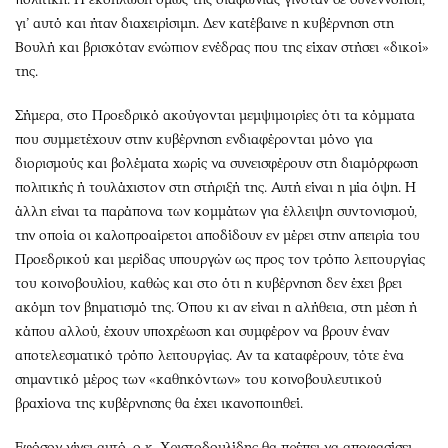
γι’ αυτό και ήταν διαχειρίσιμη. Δεν κατέβαινε η κυβέρνηση στη
Βουλή και βρισκόταν ενώπιον ενέδρας που της είχαν στήσει «δικοί»
της.
Σήμερα, στο Προεδρικό ακούγονται μεμψιμοιρίες ότι τα κόμματα
που συμμετέχουν στην κυβέρνηση ενδιαφέρονται μόνο για
διορισμούς και βολέματα χωρίς να συνεισφέρουν στη διαμόρφωση
πολιτικής ή τουλάχιστον στη στήριξή της. Αυτή είναι η μία όψη. Η
άλλη είναι τα παράπονα των κομμάτων για έλλειψη συντονισμού,
την οποία οι καλοπροαίρετοι αποδίδουν εν μέρει στην απειρία του
Προεδρικού και μερίδας υπουργών ως προς τον τρόπο λειτουργίας
του κοινοβουλίου, καθώς και στο ότι η κυβέρνηση δεν έχει βρει
ακόμη τον βηματισμό της. Όπου κι αν είναι η αλήθεια, στη μέση ή
κάπου αλλού, έχουν υποχρέωση και συμφέρον να βρουν έναν
αποτελεσματικό τρόπο λειτουργίας. Αν τα καταφέρουν, τότε ένα
σημαντικό μέρος των «καθηκόντων» του κοινοβουλευτικού
βραχίονα της κυβέρνησης θα έχει ικανοποιηθεί.
Εφόσον γίνει αυτό, ο κ. Χριστοδουλίδης θα πρέπει να αποφασίσει