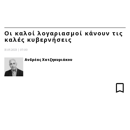
ΕΓΓΡΑΦΗ
ΕΙΣΟΔΟΣ
Οι καλοί λογαριασμοί κάνουν τις
καλές κυβερνήσεις
ΚΑΤΗΓΟΡΙΕΣ
ΣΥΝΔΕΣΗ
15.05.2023 | 07:00
Κύπρος
Απόψεις
Ανδρέας Χατζηκυριάκου
Παιδεία
Αρθρογραφία
Υγεία
The Hill
Πολιτική
Υγεία
Βουλευτικές 2026
Αγγελίες
Εκλογές 2024
Ενοικιάζονται
Προεδρικές 2023
Πωλούνται
Δημοσκοπήσεις
Ζητούν εργασία
Διπλωματία
Θέσεις εργασίας