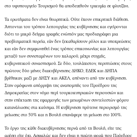
στο υφυπουργείο Τουρισμού θα αποδειχθούν τρικυμία σε φλυτζάνι.
Τα ερωτήματα δεν είναι θεωρητικά. Ούτε έχουν επικριτική διάθεση.
Άπτονται του τρόπου λειτουργίας της κυβέρνησης και εγείρονται
διότι το μικρό δείγμα γραφής ενώπιόν μας προδιαγράφει μια
προβληματική πορεία, εάν δεν ξεκαθαρίσουν ρόλοι και υποχρεώσεις
και εάν δεν συμφωνηθεί ένας τρόπος επικοινωνίας και λειτουργίας
μεταξύ των συνισταμένων του χαλαρού, μέχρι στιγμής,
κυβερνητικού συνασπισμού. Σε δύο, τουλάχιστον, περιπτώσεις στους
πρώτους δύο μήνες διακυβέρνησης ΔΗΚΟ, ΕΔΕΚ και ΔΗΠΑ
βρέθηκαν, μαζί με ΔΗΣΥ και ΑΚΕΛ, απέναντι από την κυβέρνηση.
Στην ομόφωνη απόρριψη της αναπομπής του Προέδρου της
Δημοκρατίας στον νόμο περί τουρκοκυπριακών περιουσιών και
στην επέκταση της εφαρμογής των μειωμένων συντελεστών φόρου
κατανάλωσης στα καύσιμα. Η κυβέρνηση πρότεινε περιορισμό της
μείωσης στο 50% και η Βουλή επανάφερε τη μείωση στο 100%.
Το έργο της κάθε διακυβέρνησης περνά από τη Βουλή, είτε της
αρέσει είτε όχι. Ασφαλώς και δεν είναι η πρώτη φορά που Πρόεδρος