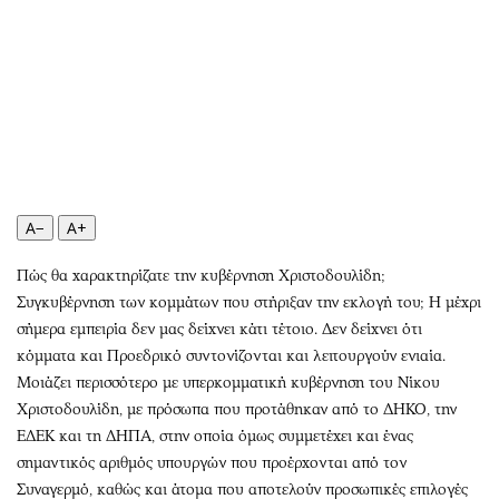
Αθλητισμός
Geek
Κύπρος
Νέα
Ελλάδα
Κινητά-tablets
Διεθνή
Social
Κληρώσεις Allwyn
Αυτοκίνηση
Οικονομική
Αφιερώματα
Οικονομία
Πολιτική
A−
A+
Real Estate
Οικονομία
Πώς
θα χαρακτηρίζατε την κυβέρνηση Χριστοδουλίδη;
Επιχειρήσεις
Γενικά
Συγκυβέρνηση των κομμάτων που στήριξαν την εκλογή του; Η μέχρι
Αγορές
Αναδρομές
σήμερα εμπειρία δεν μας δείχνει κάτι τέτοιο. Δεν δείχνει ότι
Money Review
Πρόσωπα
κόμματα και Προεδρικό συντονίζονται και λειτουργούν ενιαία.
AstroBank Properties
Περιβάλλον
Μοιάζει περισσότερο με υπερκομματική κυβέρνηση του Νίκου
Trends
Good Life
Χριστοδουλίδη, με πρόσωπα που προτάθηκαν από το ΔΗΚΟ, την
ΕΔΕΚ και τη ΔΗΠΑ, στην οποία όμως συμμετέχει και ένας
Ενέργεια
Γυναίκα
σημαντικός αριθμός υπουργών που προέρχονται από τον
Ναυτιλία
Showbiz
Συναγερμό, καθώς και άτομα που αποτελούν προσωπικές επιλογές