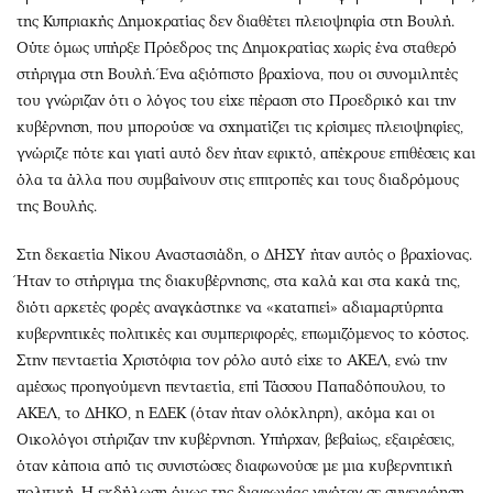
της Κυπριακής Δημοκρατίας δεν διαθέτει πλειοψηφία στη Βουλή.
Ούτε όμως υπήρξε Πρόεδρος της Δημοκρατίας χωρίς ένα σταθερό
στήριγμα στη Βουλή. Ένα αξιόπιστο βραχίονα, που οι συνομιλητές
του γνώριζαν ότι ο λόγος του είχε πέραση στο Προεδρικό και την
κυβέρνηση, που μπορούσε να σχηματίζει τις κρίσιμες πλειοψηφίες,
γνώριζε πότε και γιατί αυτό δεν ήταν εφικτό, απέκρουε επιθέσεις και
όλα τα άλλα που συμβαίνουν στις επιτροπές και τους διαδρόμους
της Βουλής.
Στη δεκαετία Νίκου Αναστασιάδη, ο ΔΗΣΥ ήταν αυτός ο βραχίονας.
Ήταν το στήριγμα της διακυβέρνησης, στα καλά και στα κακά της,
διότι αρκετές φορές αναγκάστηκε να «καταπιεί» αδιαμαρτύρητα
κυβερνητικές πολιτικές και συμπεριφορές, επωμιζόμενος το κόστος.
Στην πενταετία Χριστόφια τον ρόλο αυτό είχε το ΑΚΕΛ, ενώ την
αμέσως προηγούμενη πενταετία, επί Τάσσου Παπαδόπουλου, το
ΑΚΕΛ, το ΔΗΚΟ, η ΕΔΕΚ (όταν ήταν ολόκληρη), ακόμα και οι
Οικολόγοι στήριζαν την κυβέρνηση. Υπήρχαν, βεβαίως, εξαιρέσεις,
όταν κάποια από τις συνιστώσες διαφωνούσε με μια κυβερνητική
πολιτική. Η εκδήλωση όμως της διαφωνίας γινόταν σε συνεννόηση,