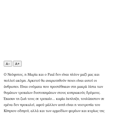
Αθλητισμός
Geek
Κύπρος
Νέα
Ελλάδα
Κινητά-tablets
Διεθνή
Social
Κληρώσεις Allwyn
Αυτοκίνηση
Οικονομική
Αφιερώματα
Οικονομία
Πολιτική
Real Estate
Οικονομία
Επιχειρήσεις
Γενικά
A−
A+
Αγορές
Αναδρομές
Ο Νεόφυτος, η Μαρία και ο Paul δεν είναι πλέον μαζί μας και
Money Review
Πρόσωπα
πολλοί ακόμη. Αρκετοί θα αναρωτηθούν ποιοι είναι αυτοί οι
AstroBank Properties
Περιβάλλον
άνθρωποι. Είναι ονόματα που προστέθηκαν στη μακρά λίστα των
Trends
Good Life
θυμάτων τροχαίων δυστυχημάτων στους κυπριακούς δρόμους.
Έχασαν τη ζωή τους σε τροχαίο… καμία έκπληξη, τουλάχιστον σε
Ενέργεια
Γυναίκα
εμένα δεν προκαλεί, αφού μάλλον αυτή είναι η νοοτροπία του
Ναυτιλία
Showbiz
Κύπριου οδηγού, αλλά και των αρμοδίων φορέων και κυρίως της