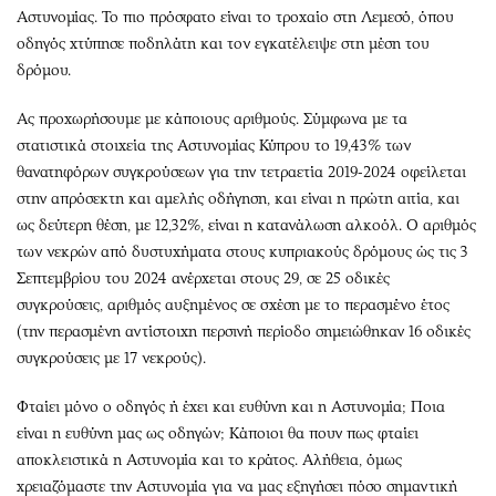
Περιβάλλον
Ταξίδια
Αστυνομίας. Το πιο πρόσφατο είναι το τροχαίο στη Λεμεσό, όπου
Ελλάδα
Συνταγές
οδηγός χτύπησε ποδηλάτη και τον εγκατέλειψε στη μέση του
Κόσμος
Έξοδος
δρόμου.
Παράξενα
Media
Ας προχωρήσουμε με κάποιους αριθμούς. Σύμφωνα με τα
Πολιτισμός
Εκπομπές
στατιστικά στοιχεία της Αστυνομίας Κύπρου το 19,43% των
Σινεμά
Wine routes
θανατηφόρων συγκρούσεων για την τετραετία 2019-2024 οφείλεται
Θέατρο-Χορός
Podcasts
στην απρόσεκτη και αμελής οδήγηση, και είναι η πρώτη αιτία, και
ως δεύτερη θέση, με 12,32%, είναι η κατανάλωση αλκοόλ. Ο αριθμός
Μουσική
Uncut
των νεκρών από δυστυχήματα στους κυπριακούς δρόμους ώς τις 3
Εικαστικά
Προσφορές
Σεπτεμβρίου του 2024 ανέρχεται στους 29, σε 25 οδικές
Βιβλίο
Προσωπικότητες στην ''Κ''
συγκρούσεις, αριθμός αυξημένος σε σχέση με το περασμένο έτος
Χειρόγραφα
Επιστολές
(την περασμένη αντίστοιχη περσινή περίοδο σημειώθηκαν 16 οδικές
συγκρούσεις με 17 νεκρούς).
Φταίει μόνο ο οδηγός ή έχει και ευθύνη και η Αστυνομία; Ποια
είναι η ευθύνη μας ως οδηγών; Κάποιοι θα πουν πως φταίει
αποκλειστικά η Αστυνομία και το κράτος. Αλήθεια, όμως
χρειαζόμαστε την Αστυνομία για να μας εξηγήσει πόσο σημαντική