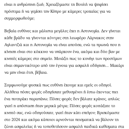
είναι η ανθρώπινη ζωή; Χρειαζόμαστε τη Βουλή να ψηφίσει
πρόστιμα ή να γεμίσει την Κύπρο με κάμερες τροχαίας για να
συμμορφωθούμε;
Βεβαία ευθύνες και μάλιστα μεγάλες έχει η Αστυνομία. Δεν γίνεται
κάθε βράδυ να γίνονται κόντρες στη λεωφόρο Λάρνακος στην
Αγλαντζιά και η Αστυνομία να είναι απούσα, ενώ τα πρωινά που η
κίνηση είναι στο κόκκινο να υπάρχουν ένα, ακόμα και δύο βαν με
κινητές κάμερες στο σημείο. Μοιάζει πως το κυνήγι των προστίμων
είναι σημαντικότερο από την έγνοια για ασφαλή οδήγηση… Μακάρι
να μην είναι έτσι, βέβαια.
Συμφωνούμε φυσικά πως ευθύνη έχουμε και εμείς οι οδηγοί.
Αλήθεια πόσες φορές οδηγήσατε μεθυσμένοι ή έστω έχοντας πιει
ένα ποτηράκι παραπάνω; Πόσες φορές δεν βάλατε κράνος, απλώς
γιατί η απόσταση ήταν μερικά μέτρα; Πόσες φορές κοιτάξατε το
κινητό σας, ενώ οδηγούσατε, γιατί ήταν κάτι επείγον; Βρισκόμαστε
στο 2024 και ακόμα κάποιοι αρνούνται πεισματικά να βάλουν τη
ζώνη ασφαλείας ή να τοποθετήσουν ασφαλή παιδικά καθίσματα στα