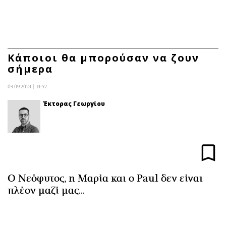
ΕΓΓΡΑΦΗ
ΕΙΣΟΔΟΣ
Κάποιοι θα μπορούσαν να ζουν
σήμερα
ΚΑΤΗΓΟΡΙΕΣ
ΣΥΝΔΕΣΗ
03.09.2024 | 14:57
Κύπρος
Απόψεις
Έκτορας Γεωργίου
Παιδεία
Αρθρογραφία
Υγεία
The Hill
Πολιτική
Υγεία
Βουλευτικές 2026
Αγγελίες
Ο Νεόφυτος, η Μαρία και ο Paul δεν είναι
Εκλογές 2024
Ενοικιάζονται
πλέον μαζί μας...
Προεδρικές 2023
Πωλούνται
Δημοσκοπήσεις
Ζητούν εργασία
Διπλωματία
Θέσεις εργασίας