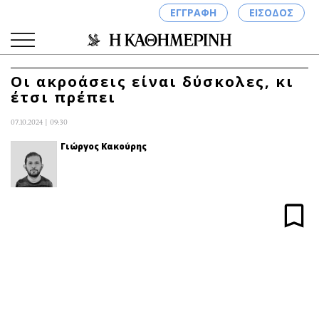
ΕΓΓΡΑΦΗ
ΕΙΣΟΔΟΣ
Οι ακροάσεις είναι δύσκολες, κι
έτσι πρέπει
ΚΑΤΗΓΟΡΙΕΣ
ΣΥΝΔΕΣΗ
07.10.2024 | 09:30
Κύπρος
Απόψεις
Γιώργος Κακούρης
Παιδεία
Αρθρογραφία
Υγεία
The Hill
Πολιτική
Υγεία
Βουλευτικές 2026
Αγγελίες
Εκλογές 2024
Ενοικιάζονται
Προεδρικές 2023
Πωλούνται
Δημοσκοπήσεις
Ζητούν εργασία
Διπλωματία
Θέσεις εργασίας