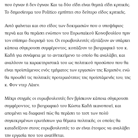
που έγιναν ή δεν έγιναν. Και τα δύο είδη είναι θεμιτά είδη κριτικής.
Το δημοσίευμα του Politico εμπίπτει στο δεύτερο είδος κριτικής.
Αυτό φαίνεται και στο είδος των δοκιμασιών που ο υποψήφιος
περνά και θα περάσει ενώπιον του Ευρωπαϊκού Κοινοβουλίου πριν
τον επίσημο διορισμό του. Οι ευρωβουλευτές εξετάζουν αν υπάρχει
κάποια σύγκρουση συμφέροντος, κοιτάζουν το βιογραφικό του κ.
Καδή για συνάφεια με το αντικείμενο το οποίο θα αναλάβει, και
αναλύουν τα χαρακτηριστικά του ως πολιτικού προσώπου που θα
είναι προϊστάμενος ενός τμήματος των εργασιών της Κομισιόν, ενώ
θα προωθεί τις πολιτικές προτεραιότητες της προϊστάμενής του, της
κ. Φον ντερ Λάιεν.
Μέχρι στιγμής οι ευρωβουλευτές δεν βρίσκουν κάποια σύγκρουση
συμφέροντος, το βιογραφικό του Κώστα Καδή ικανοποιεί, και
απομένει να διαφανεί πώς θα περάσει το τεστ των πολύ
συγκεκριμένων ερωτήσεων για θέματα πολιτικής, οι οποίες θα
καταδείξουν στους ευρωβουλευτές το αν είναι έτοιμος να αναλάβει
την εργασία που του ανατίθεται.