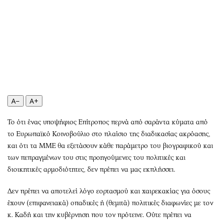
Αθλητισμός
Geek
Κύπρος
Νέα
Ελλάδα
Κινητά-tablets
Διεθνή
Social
Κληρώσεις Allwyn
Αυτοκίνηση
Οικονομική
Αφιερώματα
Οικονομία
Πολιτική
A−
A+
Real Estate
Οικονομία
Το ότι ένας υποψήφιος Επίτροπος περνά από σαράντα κύματα από
Επιχειρήσεις
Γενικά
το Ευρωπαϊκό Κοινοβούλιο στο πλαίσιο της διαδικασίας ακρόασης,
Αγορές
Αναδρομές
και ότι τα ΜΜΕ θα εξετάσουν κάθε παράμετρο του βιογραφικού και
Money Review
Πρόσωπα
των πεπραγμένων του στις προηγούμενες του πολιτικές και
AstroBank Properties
Περιβάλλον
διοικητικές αρμοδιότητες, δεν πρέπει να μας εκπλήσσει.
Trends
Good Life
Δεν πρέπει να αποτελεί λόγο εορτασμού και χαιρεκακίας για όσους
Ενέργεια
Γυναίκα
έχουν (επιφανειακά) οπαδικές ή (θεμιτά) πολιτικές διαφωνίες με τον
Ναυτιλία
Showbiz
κ. Καδή και την κυβέρνηση που τον πρότεινε. Ούτε πρέπει να