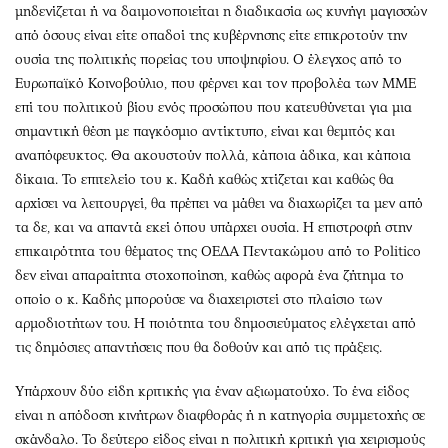
Περιβάλλον
Ταξίδια
μηδενίζεται ή να δαιμονοποιείται η διαδικασία ως κυνήγι μαγισσών
Ελλάδα
Συνταγές
από όσους είναι είτε οπαδοί της κυβέρνησης είτε επικροτούν την
ουσία της πολιτικής πορείας του υποψηφίου. Ο έλεγχος από το
Κόσμος
Έξοδος
Ευρωπαϊκό Κοινοβούλιο, που φέρνει και τον προβολέα των ΜΜΕ
Παράξενα
Media
επί του πολιτικού βίου ενός προσώπου που κατευθύνεται για μια
Πολιτισμός
Εκπομπές
σημαντική θέση με παγκόσμιο αντίκτυπο, είναι και θεμιτός και
Σινεμά
Wine routes
αναπόφευκτος. Θα ακουστούν πολλά, κάποια άδικα, και κάποια
Θέατρο-Χορός
Podcasts
δίκαια. Το επιτελείο του κ. Καδή καθώς χτίζεται και καθώς θα
αρχίσει να λειτουργεί, θα πρέπει να μάθει να διαχωρίζει τα μεν από
Μουσική
Uncut
τα δε, και να απαντά εκεί όπου υπάρχει ουσία. Η επιστροφή στην
Εικαστικά
Προσφορές
επικαιρότητα του θέματος της ΟΕΔΑ Πεντακώμου από το Politico
Βιβλίο
Προσωπικότητες στην ''Κ''
δεν είναι απαραίτητα στοχοποίηση, καθώς αφορά ένα ζήτημα το
Χειρόγραφα
Επιστολές
οποίο ο κ. Καδής μπορούσε να διαχειριστεί στο πλαίσιο των
αρμοδιοτήτων του. Η ποιότητα του δημοσιεύματος ελέγχεται από
τις δημόσιες απαντήσεις που θα δοθούν και από τις πράξεις.
Υπάρχουν δύο είδη κριτικής για έναν αξιωματούχο. Το ένα είδος
είναι η απόδοση κινήτρων διαφθοράς ή η κατηγορία συμμετοχής σε
σκάνδαλο. Το δεύτερο είδος είναι η πολιτική κριτική για χειρισμούς