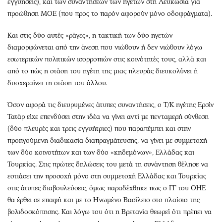
εγγυήσεις), και των συναντήσεων των ηγετών στη Λευκωσία για
προώθηση ΜΟΕ (που προς το παρόν αφορούν μόνο οδοφράγματα).
Και στις δύο αυτές «ράγες», η τακτική των δύο ηγετών
διαμορφώνεται από την άνεση που νιώθουν ή δεν νιώθουν λόγω
εσωτερικών πολιτικών ισορροπιών στις κοινότητές τους, αλλά και
από το πώς η στάση του ηγέτη της μιας πλευράς διευκολύνει ή
δυσχεραίνει τη στάση του άλλου.
Όσον αφορά τις διευρυμένες άτυπες συναντήσεις, ο Τ/Κ ηγέτης Ερσίν
Τατάρ είχε επενδύσει στην ιδέα να γίνει αντί με πενταμερή σύνθεση
(δύο πλευρές και τρεις εγγυήτριες) που παραπέμπει και στην
προηγούμενη διαδικασία διαπραγμάτευσης, να γίνει με συμμετοχή
των δύο κοινοτήτων και των δύο «κηδεμόνων», Ελλάδας και
Τουρκίας. Στις πρώτες δηλώσεις του μετά τη συνάντηση θέλησε να
εστιάσει την προσοχή μόνο στη συμμετοχή Ελλάδας και Τουρκίας
στις άτυπες διαβουλεύσεις, όμως παραδέχθηκε πως ο ΓΓ του ΟΗΕ
θα έρθει σε επαφή και με το Ηνωμένο Βασίλειο στο πλαίσιο της
βολιδοσκόπησης. Και λόγω του ότι η Βρετανία θεωρεί ότι πρέπει να