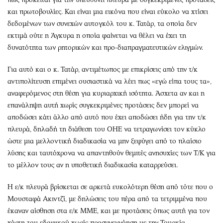
και πρωτοβουλίες. Και είναι μια εικόνα που είναι εύκολο να χτίσει
δεδομένων των συνεχών αυτογκόλ του κ. Τατάρ, τα οποία δεν
εκτιμά ούτε η Άγκυρα η οποία φαίνεται να θέλει να έχει τη
δυνατότητα των ρητορικών και προ-διαπραγματευτικών ελιγμών.
Για αυτό και ο κ. Τατάρ, αντιμέτωπος με επικρίσεις από την τ/κ
αντιπολίτευση επιμένει ουσιαστικά να λέει πως «εγώ είπα τους τα»,
αναφερόμενος στη θέση για κυριαρχική ισότητα. Άσχετα αν και η
επανάληψη αυτή χωρίς συγκεκριμένες προτάσεις δεν μπορεί να
αποδώσει κάτι άλλο από αυτό που έχει αποδώσει ήδη για την τ/κ
πλευρά, δηλαδή τη διάθεση του ΟΗΕ να τετραγωνίσει τον κύκλο
ώστε μια μελλοντική διαδικασία να μην ξεφύγει από το πλαίσιο
λύσης και ταυτόχρονα να απαντηθούν θεμιτές ανησυχίες των Τ/Κ για
το μέλλον τους αν η υποθετική διαδικασία καταρρεύσει.
Η ε/κ πλευρά βρίσκεται σε αρκετά ευκολότερη θέση από τότε που ο
Μουσταφά Ακιντζί, με δηλώσεις του πέρα από τα τετριμμένα που
έκαναν αίσθηση στα ε/κ ΜΜΕ, και με προτάσεις όπως αυτή για τον
χάρτη του εδαφικού χωρίς προσυνεννόηση με την Τουρκία,