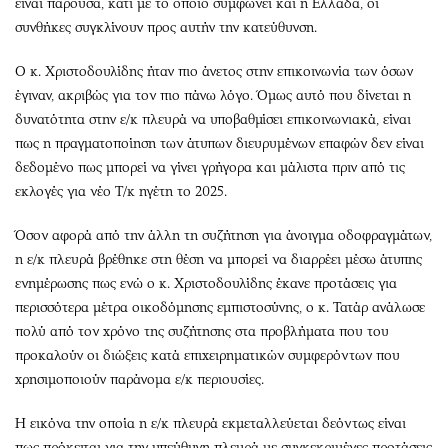
είναι παρούσα, κάτι με το οποίο συμφωνεί και η Ελλάδα, οι
συνθήκες συγκλίνουν προς αυτήν την κατεύθυνση.
Ο κ. Χριστοδουλίδης ήταν πιο άνετος στην επικοινωνία των όσων
έγιναν, ακριβώς για τον πιο πάνω λόγο. Όμως αυτό που δίνεται η
δυνατότητα στην ε/κ πλευρά να υποβαθμίσει επικοινωνιακά, είναι
πως η πραγματοποίηση των άτυπων διευρυμένων επαφών δεν είναι
δεδομένο πως μπορεί να γίνει γρήγορα και μάλιστα πριν από τις
εκλογές για νέο Τ/κ ηγέτη το 2025.
Όσον αφορά από την άλλη τη συζήτηση για άνοιγμα οδοφραγμάτων,
η ε/κ πλευρά βρέθηκε στη θέση να μπορεί να διαρρέει μέσω άτυπης
ενημέρωσης πως ενώ ο κ. Χριστοδουλίδης έκανε προτάσεις για
περισσότερα μέτρα οικοδόμησης εμπιστοσύνης, ο κ. Τατάρ ανάλωσε
πολύ από τον χρόνο της συζήτησης στα προβλήματα που του
προκαλούν οι διώξεις κατά επιχειρηματικών συμφερόντων που
χρησιμοποιούν παράνομα ε/κ περιουσίες.
Η εικόνα την οποία η ε/κ πλευρά εκμεταλλεύεται δεόντως είναι
πως πρόκειται για την υπεύθυνη πλευρά με συγκεκριμένες προτάσεις