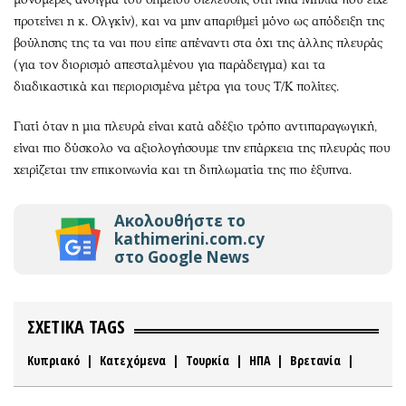
προτείνει η κ. Ολγκίν), και να μην απαριθμεί μόνο ως απόδειξη της
βούλησης της τα ναι που είπε απέναντι στα όχι της άλλης πλευράς
(για τον διορισμό απεσταλμένου για παράδειγμα) και τα
διαδικαστικά και περιορισμένα μέτρα για τους Τ/Κ πολίτες.
Γιατί όταν η μια πλευρά είναι κατά αδέξιο τρόπο αντιπαραγωγική,
είναι πιο δύσκολο να αξιολογήσουμε την επάρκεια της πλευράς που
χειρίζεται την επικοινωνία και τη διπλωματία της πιο έξυπνα.
Ακολουθήστε το
kathimerini.com.cy
στο Google News
ΣΧΕΤΙΚΑ TAGS
Κυπριακό
|
Κατεχόμενα
|
Τουρκία
|
ΗΠΑ
|
Βρετανία
|