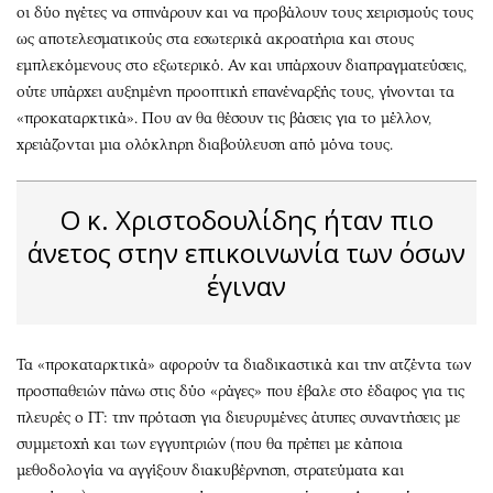
Περιβάλλον
Ταξίδια
οι δύο ηγέτες να σπινάρουν και να προβάλουν τους χειρισμούς τους
Ελλάδα
Συνταγές
ως αποτελεσματικούς στα εσωτερικά ακροατήρια και στους
εμπλεκόμενους στο εξωτερικό. Αν και υπάρχουν διαπραγματεύσεις,
Κόσμος
Έξοδος
ούτε υπάρχει αυξημένη προοπτική επανέναρξής τους, γίνονται τα
Παράξενα
Media
«προκαταρκτικά». Που αν θα θέσουν τις βάσεις για το μέλλον,
Πολιτισμός
Εκπομπές
χρειάζονται μια ολόκληρη διαβούλευση από μόνα τους.
Σινεμά
Wine routes
Θέατρο-Χορός
Podcasts
Ο κ. Χριστοδουλίδης ήταν πιο
Μουσική
Uncut
άνετος στην επικοινωνία των όσων
Εικαστικά
Προσφορές
έγιναν
Βιβλίο
Προσωπικότητες στην ''Κ''
Χειρόγραφα
Επιστολές
Τα «προκαταρκτικά» αφορούν τα διαδικαστικά και την ατζέντα των
προσπαθειών πάνω στις δύο «ράγες» που έβαλε στο έδαφος για τις
πλευρές ο ΓΓ: την πρόταση για διευρυμένες άτυπες συναντήσεις με
συμμετοχή και των εγγυητριών (που θα πρέπει με κάποια
μεθοδολογία να αγγίξουν διακυβέρνηση, στρατεύματα και