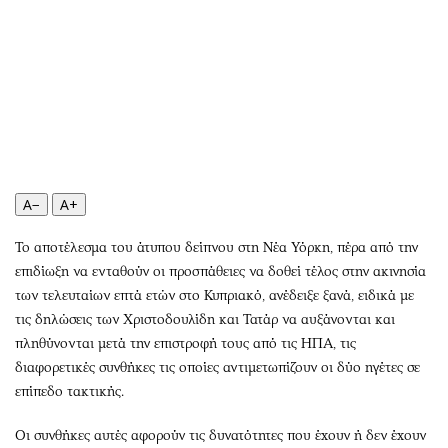
Αθλητισμός
Geek
Κύπρος
Νέα
Ελλάδα
Κινητά-tablets
Διεθνή
Social
Κληρώσεις Allwyn
Αυτοκίνηση
Οικονομική
Αφιερώματα
Οικονομία
Πολιτική
A−
A+
Real Estate
Οικονομία
Το αποτέλεσμα του άτυπου δείπνου στη Νέα Υόρκη, πέρα από την
Επιχειρήσεις
Γενικά
επιδίωξη να ενταθούν οι προσπάθειες να δοθεί τέλος στην ακινησία
Αγορές
Αναδρομές
των τελευταίων επτά ετών στο Κυπριακό, ανέδειξε ξανά, ειδικά με
Money Review
Πρόσωπα
τις δηλώσεις των Χριστοδουλίδη και Τατάρ να αυξάνονται και
AstroBank Properties
Περιβάλλον
πληθύνονται μετά την επιστροφή τους από τις ΗΠΑ, τις
Trends
Good Life
διαφορετικές συνθήκες τις οποίες αντιμετωπίζουν οι δύο ηγέτες σε
επίπεδο τακτικής.
Ενέργεια
Γυναίκα
Ναυτιλία
Showbiz
Οι συνθήκες αυτές αφορούν τις δυνατότητες που έχουν ή δεν έχουν