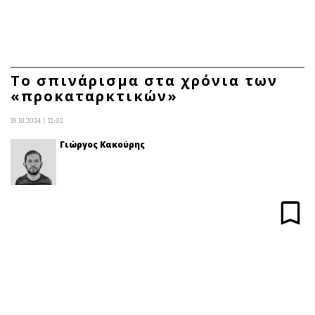
ΕΓΓΡΑΦΗ
ΕΙΣΟΔΟΣ
Το σπινάρισμα στα χρόνια των
«προκαταρκτικών»
ΚΑΤΗΓΟΡΙΕΣ
ΣΥΝΔΕΣΗ
18.10.2024 | 12:02
Κύπρος
Απόψεις
Γιώργος Κακούρης
Παιδεία
Αρθρογραφία
Υγεία
The Hill
Πολιτική
Υγεία
Βουλευτικές 2026
Αγγελίες
Εκλογές 2024
Ενοικιάζονται
Προεδρικές 2023
Πωλούνται
Δημοσκοπήσεις
Ζητούν εργασία
Διπλωματία
Θέσεις εργασίας