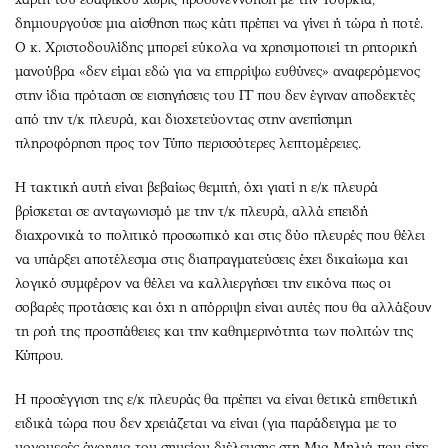
δημιουργούσε μια αίσθηση πως κάτι πρέπει να γίνει ή τώρα ή ποτέ.
Ο κ. Χριστοδουλίδης μπορεί εύκολα να χρησιμοποιεί τη ρητορική
μανούβρα «δεν είμαι εδώ για να επιρρίψω ευθύνες» αναφερόμενος
στην ίδια πρόταση σε εισηγήσεις του ΓΓ που δεν έγιναν αποδεκτές
από την τ/κ πλευρά, και διοχετεύοντας στην ανεπίσημη
πληροφόρηση προς τον Τύπο περισσότερες λεπτομέρειες.
Η τακτική αυτή είναι βεβαίως θεμιτή, όχι γιατί η ε/κ πλευρά
βρίσκεται σε ανταγωνισμό με την τ/κ πλευρά, αλλά επειδή
διαχρονικά το πολιτικό προσωπικό και στις δύο πλευρές που θέλει
να υπάρξει αποτέλεσμα στις διαπραγματεύσεις έχει δικαίωμα και
λογικό συμφέρον να θέλει να καλλιεργήσει την εικόνα πως οι
σοβαρές προτάσεις και όχι η απόρριψη είναι αυτές που θα αλλάξουν
τη ροή της προσπάθειες και την καθημερινότητα των πολιτών της
Κύπρου.
Η προσέγγιση της ε/κ πλευράς θα πρέπει να είναι θετικά επιθετική
ειδικά τώρα που δεν χρειάζεται να είναι (για παράδειγμα με το
μονομερές άνοιγμα του σημείου διέλευσης στη Μια Μηλιά που είχε